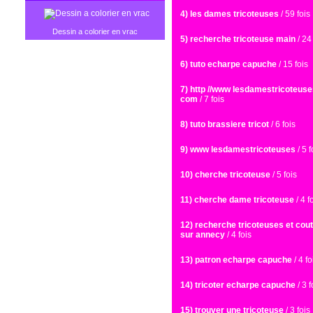
4) les dames tricoteuses
/ 59 fois
Dessin a colorier en vrac
5) recherche tricoteuse main
/ 24 
6) tuto echarpe capuche
/ 15 fois
7) http //www lesdamestricoteus
com
/ 7 fois
8) tuto brassiere tricot
/ 6 fois
9) www lesdamestricoteuses
/ 5 f
10) cherche tricoteuse
/ 5 fois
11) cherche dame tricoteuse
/ 4 f
12) recherche tricoteuses et cou
sur annecy
/ 4 fois
13) patron echarpe capuche
/ 4 fo
14) tricoter echarpe capuche
/ 3 f
15) trouver une tricoteuse
/ 3 fois