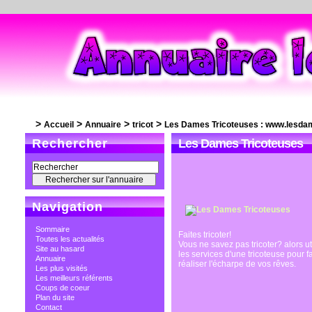
>
>
>
>
Accueil
Annuaire
tricot
Les Dames Tricoteuses : www.lesda
Rechercher
Les Dames Tricoteuses
Navigation
Sommaire
Faites tricoter!
Toutes les actualités
Vous ne savez pas tricoter? alors ut
Site au hasard
les services d'une tricoteuse pour f
Annuaire
réaliser l'écharpe de vos rêves.
Les plus visités
Les meilleurs référents
Coups de coeur
Plan du site
Contact