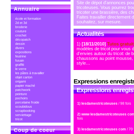
Site de dépot d'annonces pour 
tricoteuses. Vous pourrez trou
Annuaire
tricoter une brassière, des ch
Faites travailler directement 
école et formation
souhaitez, sur mesure.
2d et 3d
broderie
couture
Actualités
crochet
décopatch
1)
[18/11/2010]
Tutos gratuit
dessin
divers
modèles de tricot pour vous d
expositions
d'envies autour du tricot: de 
feutrine
chaussons au point mousse,
fusain
style…
graffiti
le verre
les pâtes à travailler
objet carton
Expressions enregist
origami
papier maché
Expressions enregis
patchwork
peinture
pochoirs
porcelaine froide
1) lesdamestricoteuses
/ 98 fois
scoubidous
scrapbooking
2) www lesdamestricoteuses co
serviettage
fois
tricot
Coup de coeur
3) lesdamestricoteuses com
/ 70 